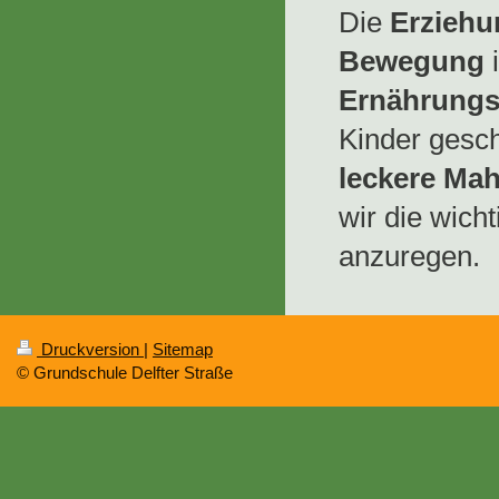
Die
Erziehu
Bewegung
i
Ernährungs
Kinder gesch
leckere Mah
wir die
wicht
anzuregen.
Druckversion
|
Sitemap
© Grundschule Delfter Straße