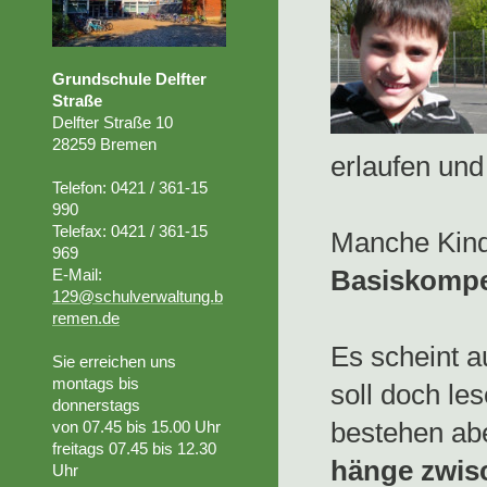
Grundschule Delfter
Straße
Delfter Straße 10
28259 Bremen
erlaufen und
Telefon: 0421 / 361-15
990
Telefax: 0421 / 361-15
Manche Kind
969
Basiskompe
E-Mail:
129@schulverwaltung.b
remen.de
Es scheint a
Sie erreichen uns
montags bis
soll doch le
donnerstags
bestehen ab
von 07.45
bis 15.00 Uhr
freitags 07.45 bis 12.30
hänge zwis
Uhr