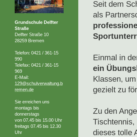
Seit dem Sc
als Partner
Grundschule Delfter
professione
Straße
Sportunterr
Delfter Straße 10
28259 Bremen
Telefon: 0421 / 361-15
Einmal in 
990
Telefax: 0421 / 361-15
ein Übungs
969
Klassen, um 
E-Mail:
129@schulverwaltung.b
gezielt zu fö
remen.de
Sie erreichen uns
montags bis
Zu den Angeb
donnerstags
Tischtennis,
von 07.45
bis 15.00 Uhr
freitags 07.45 bis 12.30
dieses tolle
Uhr