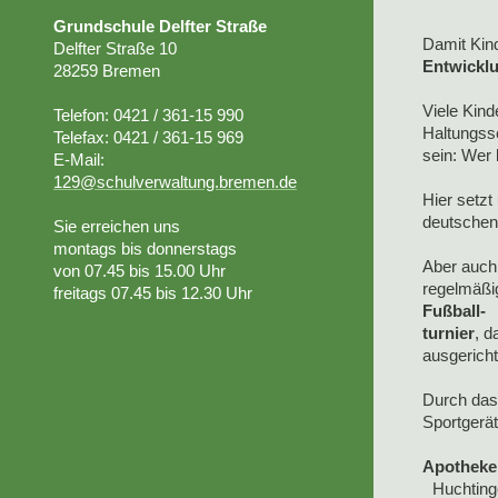
Grundschule Delfter Straße
Damit Kin
Delfter Straße 10
Entwickl
28259 Bremen
Viele Kind
Telefon: 0421 / 361-15 990
Haltungss
Telefax: 0421 / 361-15 969
sein: Wer
E-Mail:
129@schulverwaltung.bremen.de
Hier setzt
deutschen
Sie erreichen uns
montags bis donnerstags
Aber auc
von 07.45
bis 15.00 Uhr
regelmäßig
freitags 07.45 bis 12.30 Uhr
Fußball-
turnier
, d
ausgeric
Durch da
Sportgerä
Apotheke 
Huchting