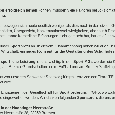
der
erfolgreich lernen
können, müssen viele Faktoren berücksichtigt 
ung
.
er bewegen sich heute deutlich weniger als dies noch in der letzten 
chäden, Übergewicht, Konzentrationsschwierigkeiten, aber auch Pro
 bestimmte körperliche Erfahrungen nicht gemacht hat, hat es oft s
 unser
Sportprofil
an. In diesem Zusammenhang haben wir auch, in K
 Wirtschaft, ein neues
Konzept für die Gestaltung des Schulhofes
h
sportliche Leistung
ist uns wichtig: In den
Sport-AGs
werden die K
 am Bremer Grundschulturnier im Fußball und am Bremer Staffeltag t
as von unserem Schweizer Sponsor (Jürgen Lenz von der Firma T.E.A
htet wird.
s Engagement der
Gesellschaft für Sportförderung
(GFS, www.gfs-e
te eingeworben werden. Wir danken folgenden
Sponsoren
, die uns 
In der Huchtinger Heerstraße
er Heerstraße 28, 28259 Bremen