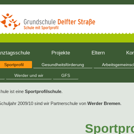
nztagsschule
Projekte
Eltern
Ko
Sportprofil
Gesundheitsförderung
Arbeitsgemeinsc
Werder und wir
GFS
hule ist eine
Sportprofilschule
.
chuljahr 2009/10 sind wir Partnerschule von
Werder Bremen
.
Sportpro