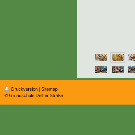
Druckversion
|
Sitemap
© Grundschule Delfter Straße